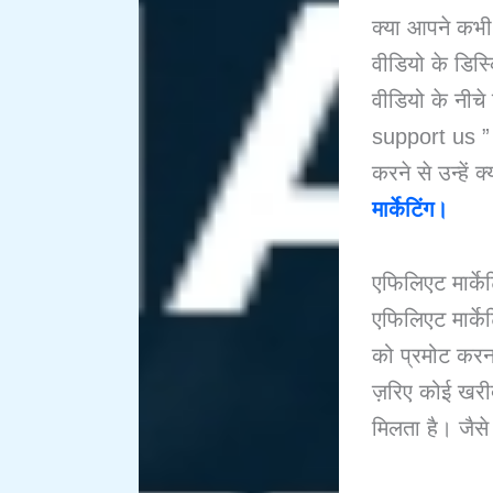
क्या आपने कभी
वीडियो के डिस्क्
वीडियो के नीचे
support us ” आ
करने से उन्हें
मार्केटिंग।
एफिलिएट मार्केट
एफिलिएट मार्केट
को प्रमोट करन
ज़रिए कोई खरी
मिलता है। जैसे