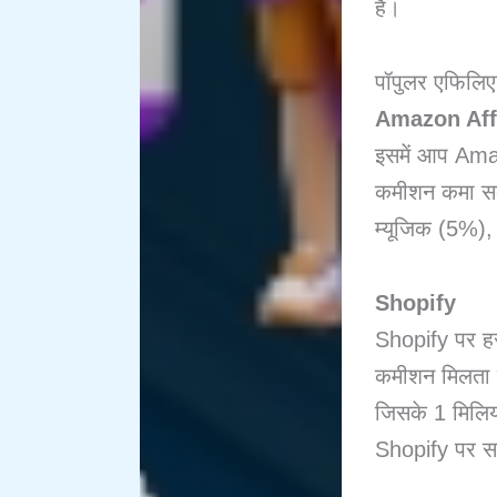
है।
पॉपुलर एफिलिएट 
Amazon Aff
इसमें आप Ama
कमीशन कमा सकत
म्यूजिक (5%),
Shopify
Shopify पर ह
कमीशन मिलता ह
जिसके 1 मिलियन
Shopify पर स