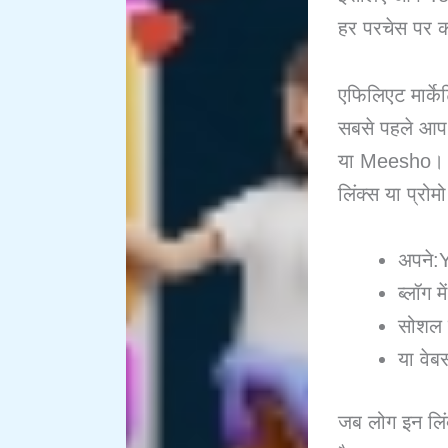
हर परचेस पर 
एफिलिएट मार्के
सबसे पहले आप 
या Meesho। व
लिंक्स या प्रो
अपने:Y
ब्लॉग में
सोशल म
या वेब
जब लोग इन लिं