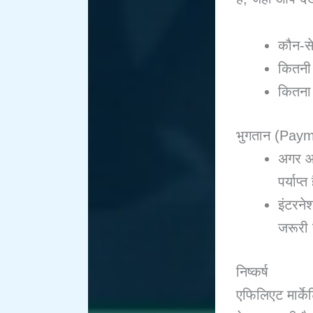
कौन-से
कितनी 
कितना
भुगतान (Paym
अगर आप
पर्याप्त 
इंटरने
जरूरी 
निष्कर्ष
एफिलिएट मार्के