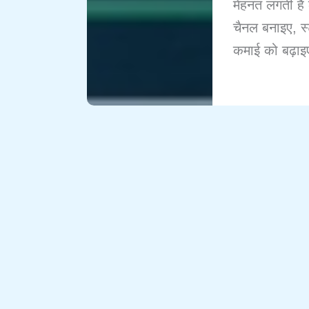
मेहनत लगती है ल
चैनल बनाइए, स
कमाई को बढ़ा