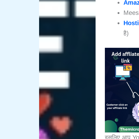
Amaz
Meesh
Host
है)
इसलिए आप YouT