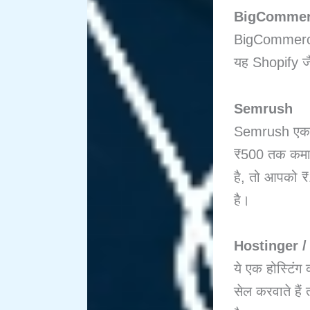
BigComme
BigCommerce
यह Shopify जैस
Semrush
Semrush एक प
₹500 तक कमा स
है, तो आपको ₹
है।
Hostinger /
ये एक होस्टिंग
सेल करवाते है