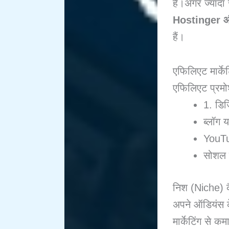
है।अगर ज्यादा
Hostinger 
हैं।
एफिलिएट मार्केट
एफिलिएट प्रमो
1. डिज
ब्लॉग 
YouTu
सोशल म
निश (Niche) कै
अपने ऑडियंस 
मार्केटिंग से क