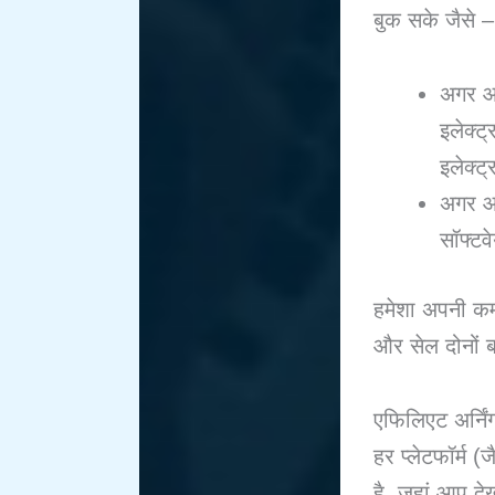
बुक सके जैसे
अगर आप
इलेक्ट
इलेक्ट
अगर आप
सॉफ्टव
हमेशा अपनी कम्य
और सेल दोनों ब
एफिलिएट अर्निं
हर प्लेटफॉर्म 
है, जहां आप दे