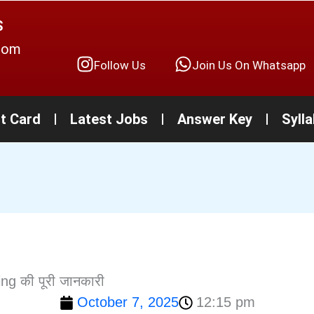
S
.com
Follow Us
Join Us On Whatsapp
t Card
Latest Jobs
Answer Key
Syll
g की पूरी जानकारी
October 7, 2025
12:15 pm