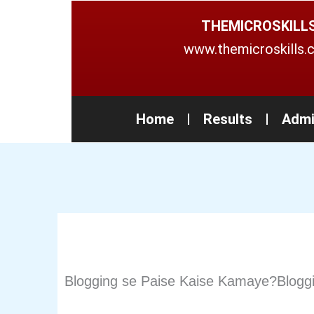
Skip
THEMICROSKILL
to
www.themicroskills
content
Home
Results
Admi
Blogging se Paise Kaise Kamaye?Bloggin